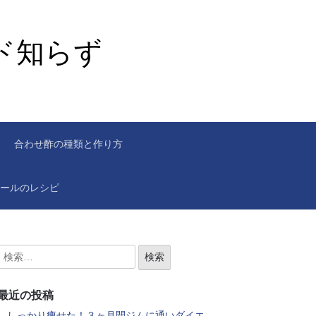
ド知らず
合わせ酢の種類と作り方
ールのレシピ
最近の投稿
しっかり痩せた！３ヶ月間ジムに通いダイエ