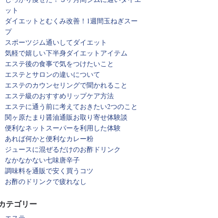
ット
ダイエットとむくみ改善！1週間玉ねぎスー
プ
スポーツジム通いしてダイエット
気軽で嬉しい下半身ダイエットアイテム
エステ後の食事で気をつけたいこと
エステとサロンの違いについて
エステのカウンセリングで聞かれること
エステ級のおすすめリップケア方法
エステに通う前に考えておきたい2つのこと
関ヶ原たまり醤油通販お取り寄せ体験談
便利なネットスーパーを利用した体験
あれば何かと便利なカレー粉
ジュースに混ぜるだけのお酢ドリンク
なかなかない七味唐辛子
調味料を通販で安く買うコツ
お酢のドリンクで疲れなし
カテゴリー
エステ